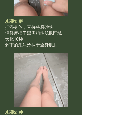
步骤1: 磨
打湿身体，直接将磨砂块
轻轻摩擦于黑黑粗糙肌肤区域
大概10秒，
剩下的泡沫涂抹于全身肌肤。
步骤2: 冲