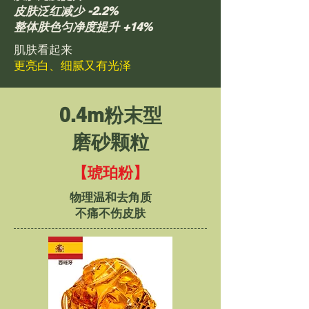
皮肤泛红减少 -2.2%
整体肤色匀净度提升 +14%
肌肤看起来
更亮白、细腻又有光泽
0.4m粉末型
磨砂颗粒
【琥珀粉】
物理温和去角质
不痛不伤皮肤