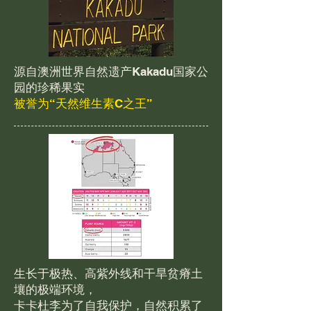
源自澳洲世界自然遗产
Kakadu国家公
园的
珍稀果实
被誉为“天然维生素C之王”
生长于极热、高紫外线和干旱贫瘠土
壤的极端环境，
卡卡杜李为了自我保护，自然积累了