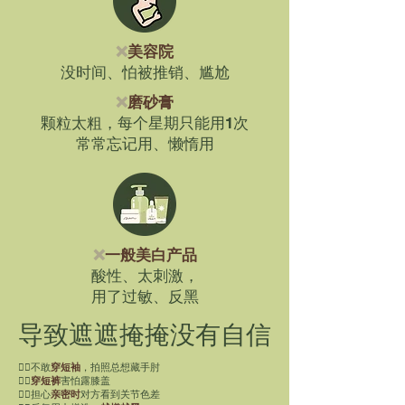
❌
美容院
没时间、怕被推销、尴尬
❌
磨砂膏
颗粒太粗，每个星期只能用1次
常常忘记用、懒惰用
❌
一般美白产品
酸性、太刺激，
用了过敏、反黑
导致遮遮掩掩没有自信
👉🏼不敢
穿短袖
，拍照总想藏手肘
👉🏼
穿短裤
害怕露膝盖
👉🏼担心
亲密时
对方看到关节色差