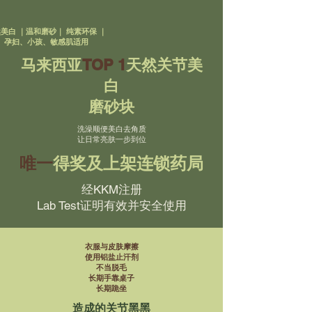
美白 ｜温和磨砂｜ 纯素环保 ｜
孕妇、小孩、敏感肌适用
马来西亚
TOP 1
天然关节美
白
磨砂块
洗澡顺便美白去角质
让日常亮肤一步到位
唯一
得奖及上架连锁药局
经KKM注册
Lab Test证明有效并安全使用
衣服与皮肤摩擦
使用铝盐止汗剂
不当脱毛
长期手靠桌子
长期跪坐
造成的关节黑黑